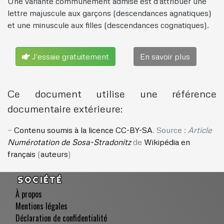
Une variante communément admise est d'attribuer une
lettre majuscule aux garçons (descendances agnatiques)
et une minuscule aux filles (descendances cognatiques).
J'essaie gratuitement
En savoir plus
Ce document utilise une référence
documentaire extérieure:
Contenu soumis à la licence CC-BY-SA
. Source :
Article
Numérotation de Sosa-Stradonitz
de
Wikipédia en
français
(
auteurs
)
SOCIÉTÉ
À propos
Mentions légales
Déclaration de confidentialité