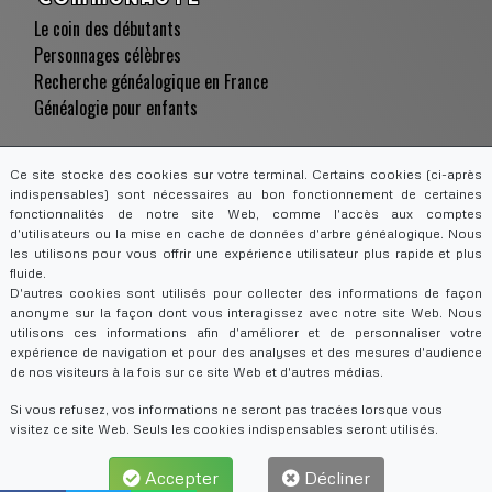
Le coin des débutants
Personnages célèbres
Recherche généalogique en France
Généalogie pour enfants
CONTACT
Ce site stocke des cookies sur votre terminal. Certains cookies (ci-après
Obtenir de l'aide
indispensables) sont nécessaires au bon fonctionnement de certaines
Chronique de la généalogie
fonctionnalités de notre site Web, comme l'accès aux comptes
d'utilisateurs ou la mise en cache de données d'arbre généalogique. Nous
les utilisons pour vous offrir une expérience utilisateur plus rapide et plus
fluide.
D'autres cookies sont utilisés pour collecter des informations de façon
LANGUES
anonyme sur la façon dont vous interagissez avec notre site Web. Nous
English
utilisons ces informations afin d'améliorer et de personnaliser votre
expérience de navigation et pour des analyses et des mesures d'audience
Français
de nos visiteurs à la fois sur ce site Web et d'autres médias.
Si vous refusez, vos informations ne seront pas tracées lorsque vous
visitez ce site Web. Seuls les cookies indispensables seront utilisés.
2026 -
MILLENIUMTREE SARL. Tous droits
Accepter
Décliner