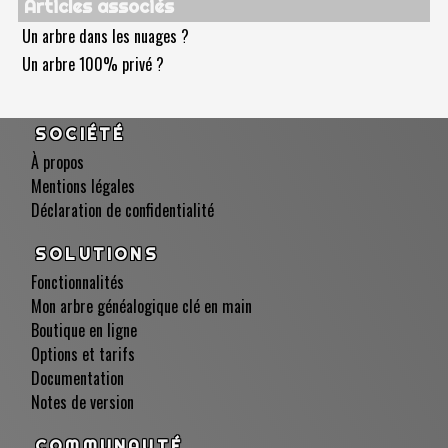
Articles associés
Un arbre dans les nuages ?
Un arbre 100% privé ?
SOCIÉTÉ
À propos
Mentions légales
Déclaration de confidentialité
SOLUTIONS
Fonctionnalités
Mon arbre généalogique clé en main
Boutique en ligne
Options et tarifs
Documentation
Notes de version
COMMUNAUTÉ